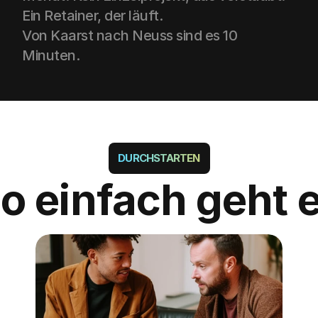
Ein Retainer, der läuft.
Von Kaarst nach Neuss sind es 10 
Minuten.
DURCHSTARTEN
o einfach geht 